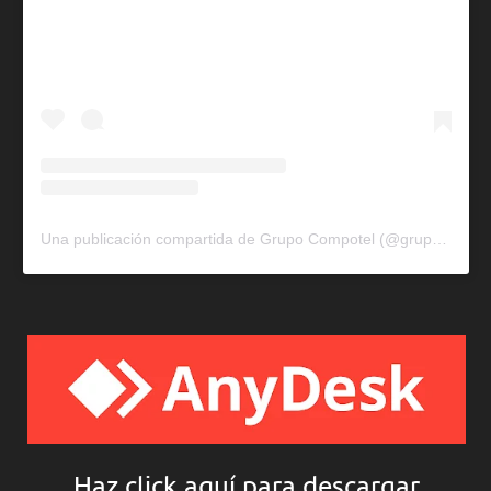
Una publicación compartida de Grupo Compotel (@grupocompotel)
Haz click aquí para descargar