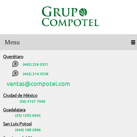
Menu
Querétaro
(442) 226 0321
(442) 214 3538
ventas@compotel.com
Ciudad de México
(56) 5107 7040
Guadalajara
(33) 1295 6965
San Luis Potosí
(444) 188 2886